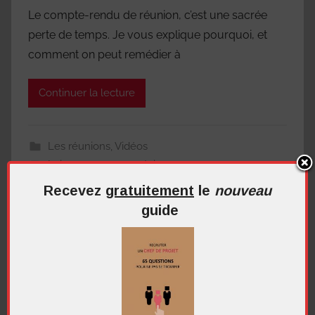
Le compte-rendu de réunion, c’est une sacrée
perte de temps. Je vous explique pourquoi, et
comment on peut remédier à
Continuer la lecture
Les réunions
,
Vidéos
Laisser un commentaire
Recevez
gratuitement
le
nouveau
guide