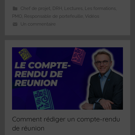
Chef de projet
,
DRH
,
Lectures
,
Les formations
,
PMO
,
Responsable de portefeuille
,
Vidéos
Un commentaire
Comment rédiger un compte-rendu
de réunion