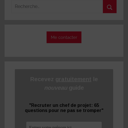
publications
Recherche
pour
Recherc
:
Me contacter
Recevez
gratuitement
le
nouveau
guide
"Recruter un chef de projet: 65
questions pour ne pas se tromper"