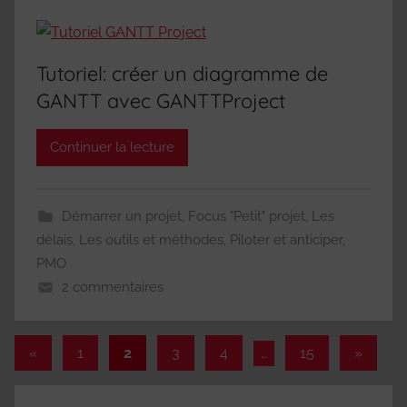
Tutoriel: créer un diagramme de
GANTT avec GANTTProject
Continuer la lecture
Démarrer un projet
,
Focus "Petit" projet
,
Les
délais
,
Les outils et méthodes
,
Piloter et anticiper
,
PMO
2 commentaires
Pagination
Publications
Articles
«
1
2
3
4
…
15
»
précédentes
suivant
des