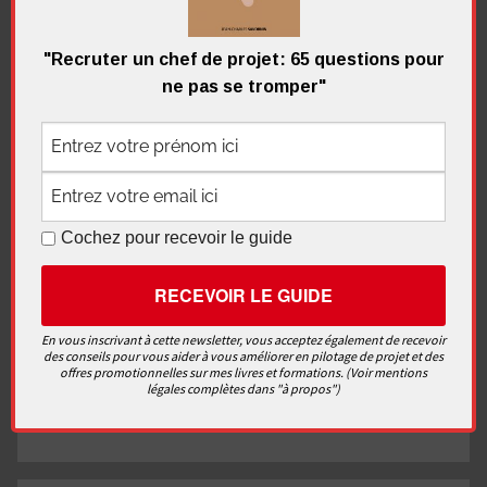
"Recruter un chef de projet: 65 questions pour
ne pas se tromper"
Le leader peut-il (doit-il) avoir de
l’humour ?
Soyons sérieux et parlons humour. L’humour peut
faire de vous un meilleur leader et nous allons
Cochez pour recevoir le guide
voir cela. C’est parti
Continuer la lecture
En vous inscrivant à cette newsletter, vous acceptez également de recevoir
des conseils pour vous aider à vous améliorer en pilotage de projet et des
offres promotionnelles sur mes livres et formations. (Voir mentions
légales complètes dans "à propos")
Chef de projet
,
La communication
,
Vidéos
Laisser un commentaire