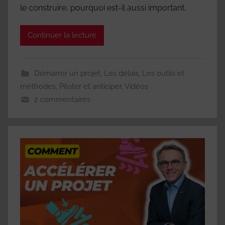
le construire, pourquoi est-il aussi important,
Continuer la lecture
Démarrer un projet
,
Les délais
,
Les outils et
méthodes
,
Piloter et anticiper
,
Vidéos
2 commentaires