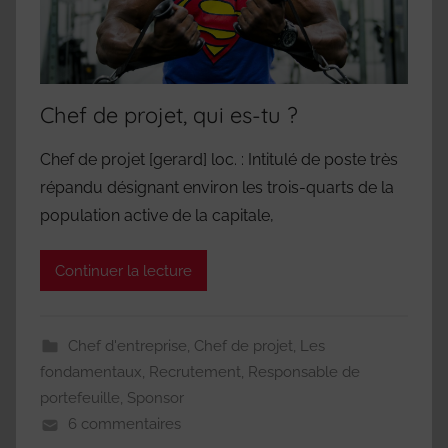
Chef de projet, qui es-tu ?
Chef de projet [gerard] loc. : Intitulé de poste très
répandu désignant environ les trois-quarts de la
population active de la capitale,
Continuer la lecture
Chef d'entreprise
,
Chef de projet
,
Les
fondamentaux
,
Recrutement
,
Responsable de
portefeuille
,
Sponsor
6 commentaires