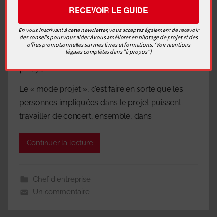
En vous inscrivant à cette newsletter, vous acceptez également de recevoir
des conseils pour vous aider à vous améliorer en pilotage de projet et des
offres promotionnelles sur mes livres et formations. (Voir mentions
Pourquoi mettre en place le « mode
légales complètes dans "à propos")
projet »
Le « mode projet », c’est faire en sorte que les
personnes impliquées dans le projet puissent
travailler de concert, ensemble, dans
Continuer la lecture
Chef d'entreprise
Un commentaire