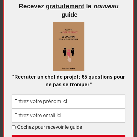
programme et un portefeuille ? Vous vous êtes
Recevez
gratuitement
le
nouveau
sûrement déjà posé la question:
guide
Continuer la lecture
Chef d'entreprise
,
Consultant
,
De la stratégie aux
projets
,
Les fondamentaux
,
PMO
,
Responsable de
portefeuille
,
Vidéos
6 commentaires
"Recruter un chef de projet: 65 questions pour
ne pas se tromper"
Cochez pour recevoir le guide