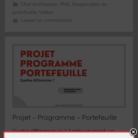
Chef d'entreprise
,
PMO
,
Responsable de
portefeuille
,
Vidéos
Laisser un commentaire
Projet – Programme – Portefeuille
Quelles différences y’a-t-il entre un projet, un