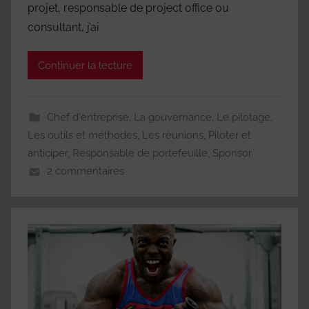
projet, responsable de project office ou
consultant, j’ai
Continuer la lecture
Chef d'entreprise
,
La gouvernance
,
Le pilotage
,
Les outils et méthodes
,
Les réunions
,
Piloter et
anticiper
,
Responsable de portefeuille
,
Sponsor
2 commentaires