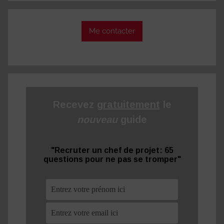
:
Me contacter
Recevez
gratuitement
le
nouveau
guide
"Recruter un chef de projet: 65
questions pour ne pas se tromper"