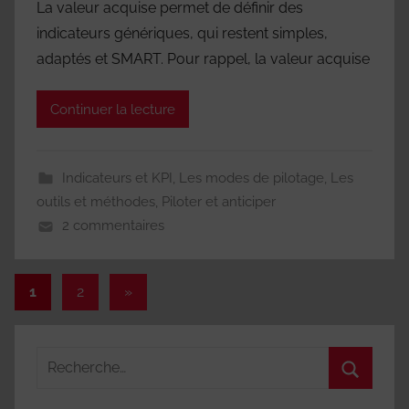
La valeur acquise permet de définir des
indicateurs génériques, qui restent simples,
adaptés et SMART. Pour rappel, la valeur acquise
Continuer la lecture
Indicateurs et KPI
,
Les modes de pilotage
,
Les
outils et méthodes
,
Piloter et anticiper
2 commentaires
Pagination
Articles
1
2
»
suivants
des
publications
Recherche
pour
Recherc