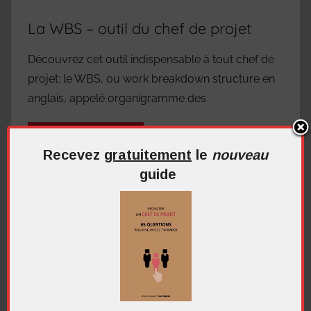
La WBS – outil du chef de projet
Découvrez cet outil indispensable à tout chef de
projet: le WBS, ou work breakdown structure en
anglais, appelé organigramme des
Continuer la lecture
Recevez
gratuitement
le
nouveau
guide
Démarrer un projet
,
Indicateurs, tableaux de bord
et reporting
,
La qualité
,
Les outils et méthodes
,
Vidéos
Un commentaire