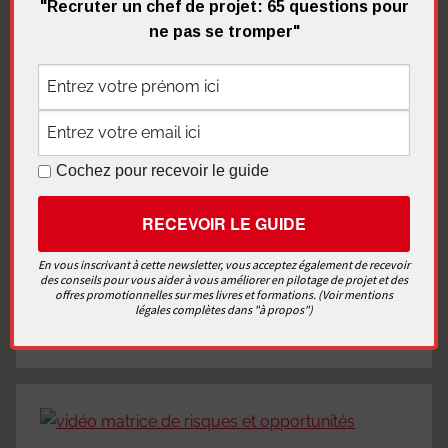
"Recruter un chef de projet: 65 questions pour
Le processus d’estimation
ne pas se tromper"
Un projet est une volonté d’obtenir un résultat,
quel qu’il soit. Le projet se situe donc dans l’avenir,
et tout
Cochez pour recevoir le guide
Continuer la lecture
Démarrer un projet
,
Indicateurs et KPI
,
Les outils
En vous inscrivant à cette newsletter, vous acceptez également de recevoir
et méthodes
,
Piloter et anticiper
,
Tableau de bord et
des conseils pour vous aider à vous améliorer en pilotage de projet et des
offres promotionnelles sur mes livres et formations. (Voir mentions
reporting
,
Vidéos
légales complètes dans "à propos")
Laisser un commentaire