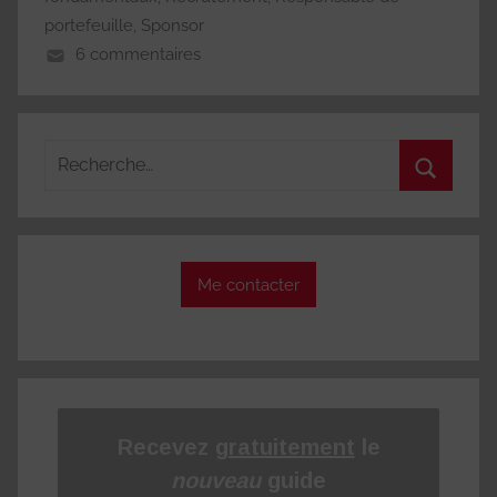
portefeuille
,
Sponsor
6 commentaires
Recherche
pour
Recherc
:
Me contacter
Recevez
gratuitement
le
nouveau
guide