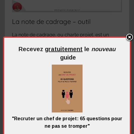
La note de cadrage – outil
La note de cadrage, ou charte projet, est un
document important de tout projet. Note de
Recevez
gratuitement
le
nouveau
cadrage ??? késako
guide
Continuer la lecture
Démarrer un projet
,
La gouvernance
,
Les
fondamentaux
,
Les outils et méthodes
,
Sponsor
,
Vidéos
Laisser un commentaire
"Recruter un chef de projet: 65 questions pour
ne pas se tromper"