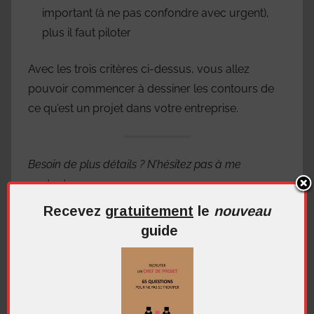
important (à ne pas confondre avec urgent),
plus il faut piloter
Avec les trois critères ci-dessus, vous allez
pouvoir commencer à dessiner les contours de
ce qu’est un projet dans votre entreprise.
Besoin de plus détails ? N’hésitez pas à me
contacter
.
Recevez
gratuitement
le
nouveau
guide
Les fondamentaux
complexité
,
définition
,
projet
Navigation