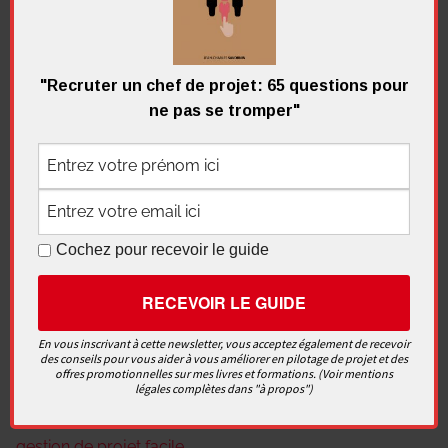
Publication précédente
de
Les 4 piliers du contract management
l’article
"Recruter un chef de projet: 65 questions pour
ne pas se tromper"
Article suivant
Les trois dimensions d’un projet
4 réflexions sur “
Qu’est-ce qu’un projet ?
”
Cochez pour recevoir le guide
Ping :
Projet, programme, portefeuille, quelle différence
? - La gestion de projet facile
En vous inscrivant à cette newsletter, vous acceptez également de recevoir
des conseils pour vous aider à vous améliorer en pilotage de projet et des
Ping :
Chef de projet, qui est-il ? - La gestion de projet
offres promotionnelles sur mes livres et formations. (Voir mentions
légales complètes dans "à propos")
facile
Ping :
Pourquoi mettre en place le "mode projet" - La
gestion de projet facile