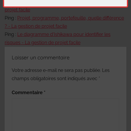
Ping :
Comment piloter les risques ? - La gestion de
projet facile
Ping :
Projet, programme, portefeuille, quelle différence
? - La gestion de projet facile
Ping :
Le diagramme d'Ishikawa pour identifier les
risques - La gestion de projet facile
Laisser un commentaire
Votre adresse e-mail ne sera pas publiée.
Les
champs obligatoires sont indiqués avec
*
Commentaire
*