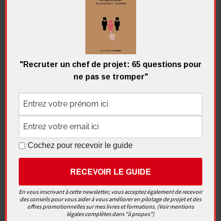
anticipation
,
communication
,
dimension
,
projet
,
triangle
,
trois
,
unicité
Navigation
Publication précédente
"Recruter un chef de projet: 65 questions pour
de
Qu’est-ce qu’un projet ?
ne pas se tromper"
l’article
Article suivant
Faut-il une formation certifiante ?
Cochez pour recevoir le guide
3 réflexions sur “
Les trois dimensions d’un
projet
”
En vous inscrivant à cette newsletter, vous acceptez également de recevoir
des conseils pour vous aider à vous améliorer en pilotage de projet et des
offres promotionnelles sur mes livres et formations. (Voir mentions
légales complètes dans "à propos")