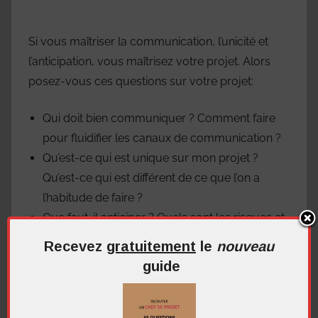
Si vous maîtriser la communication, l’unicité et
l’anticipation, vous maîtrisez votre projet. Alors
posez-vous ces questions sur votre projet:
Qui doit bien communiquer ? Comment faire
pour fluidifier les canaux de communication ?
Qu’est-ce qui est unique sur mon projet ?
Qu’est-ce qui est différent de ce que l’on a
l’habitude de faire ?
Que faut-il anticiper ? Quels sont les risques et
les opportunités ?
Recevez
gratuitement
le
nouveau
guide
Les fondamentaux