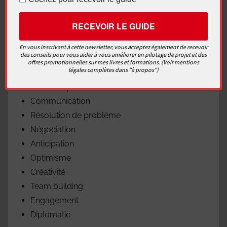
Vous connaissez maintenant les compétences
d’un chef de projet:
Outils
En vous inscrivant à cette newsletter, vous acceptez également de recevoir
des conseils pour vous aider à vous améliorer en pilotage de projet et des
Techniques
offres promotionnelles sur mes livres et formations. (Voir mentions
légales complètes dans "à propos")
Méthodologies
Leadership
Communication
Résolution de problème
Négociation
Anticipation
Optimisme
Créativité
Team building
Engagement
Diplomatie