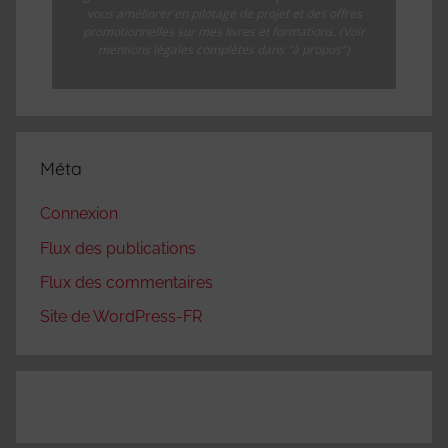
vous améliorer en pilotage de projet et des offres
promotionnelles sur mes livres et formations. (Voir
mentions légales complètes dans "à propos")
Méta
Connexion
Flux des publications
Flux des commentaires
Site de WordPress-FR