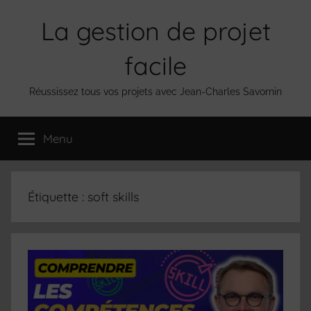
Aller
La gestion de projet
au
contenu
facile
Réussissez tous vos projets avec Jean-Charles Savornin
Menu
Étiquette :
soft skills