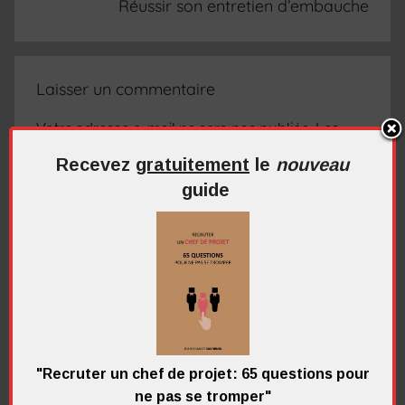
Réussir son entretien d’embauche
Laisser un commentaire
Votre adresse e-mail ne sera pas publiée.
Les
champs obligatoires sont indiqués avec
*
Recevez
gratuitement
le
nouveau
guide
Commentaire
*
"Recruter un chef de projet: 65 questions pour
ne pas se tromper"