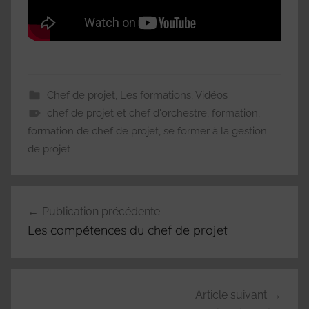
Chef de projet
,
Les formations
,
Vidéos
chef de projet et chef d'orchestre
,
formation
,
formation de chef de projet
,
se former à la gestion
de projet
Navigation
Publication précédente
de
Les compétences du chef de projet
l’article
Article suivant