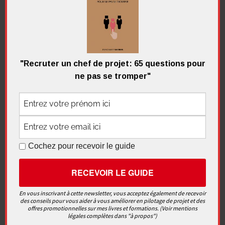
Recherche
pour
Recherc
:
"Recruter un chef de projet: 65 questions pour
ne pas se tromper"
Me contacter
Cochez pour recevoir le guide
Recevez
gratuitement
le
nouveau
guide
En vous inscrivant à cette newsletter, vous acceptez également de recevoir
des conseils pour vous aider à vous améliorer en pilotage de projet et des
"Recruter un chef de projet: 65
offres promotionnelles sur mes livres et formations. (Voir mentions
questions pour ne pas se tromper"
légales complètes dans "à propos")