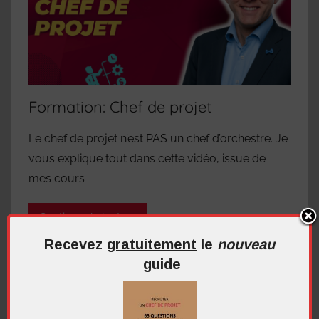
Formation: Chef de projet
Le chef de projet n’est PAS un chef d’orchestre. Je
vous explique tout dans cette vidéo, issue de
mes cours
Continuer la lecture
Recevez
gratuitement
le
nouveau
guide
Chef de projet
,
Les formations
,
Vidéos
Laisser un commentaire