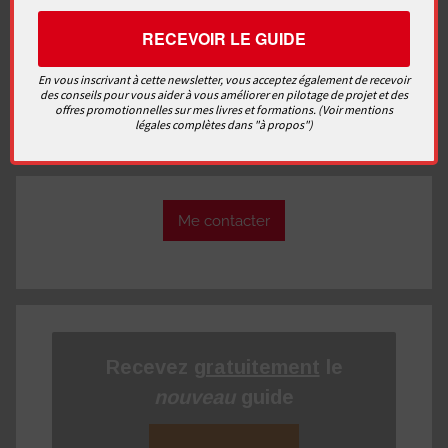
2 commentaires
En vous inscrivant à cette newsletter, vous acceptez également de recevoir
des conseils pour vous aider à vous améliorer en pilotage de projet et des
Recherche
offres promotionnelles sur mes livres et formations. (Voir mentions
légales complètes dans "à propos")
pour
Recherc
:
Me contacter
Recevez
gratuitement
le
nouveau
guide