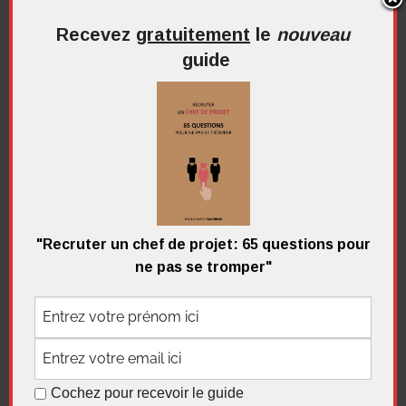
Recevez
gratuitement
le
nouveau
guide
Contract Management – Outils et
méthodes 2è édition
Ce qu’en disent les lecteurs: Un ouvrage de
"Recruter un chef de projet: 65 questions pour
référence dans le domaine ! Un exercice rare et
ne pas se tromper"
très utile de
Continuer la lecture
Cochez pour recevoir le guide
Focus "Contract management"
,
Lectures