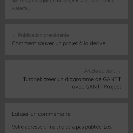
6-sigma
,
agilité
,
cascade
,
kanban
,
lean
,
scrum
,
waterfall
Navigation
Publication précédente
de
Comment sauver un projet à la dérive
l’article
Article suivant
Tutoriel: créer un diagramme de GANTT
avec GANTTProject
Laisser un commentaire
Votre adresse e-mail ne sera pas publiée.
Les