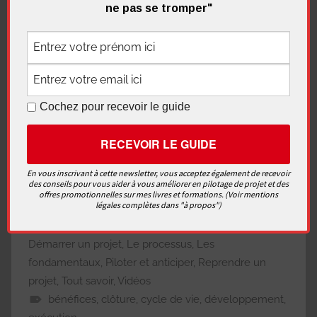
ne pas se tromper"
le développement, où nous pensons et
construisons l’idée
après validation, la réalisation, où le projet est
exécuté
la clôture et le transfert
Cochez pour recevoir le guide
enfin, la mesure des bénéfices
Vous savez maintenant reconnaitre dans quelle
En vous inscrivant à cette newsletter, vous acceptez également de recevoir
phase votre projet se trouve !
des conseils pour vous aider à vous améliorer en pilotage de projet et des
offres promotionnelles sur mes livres et formations. (Voir mentions
légales complètes dans "à propos")
Clore le projet
,
De la stratégie aux projets
,
Démarrer un projet
,
Le processus
,
Les
fondamentaux
,
Piloter et anticiper
,
Reprendre un
projet
,
Tout savoir
,
Vidéos
bénéfices
,
clôture
,
cycle de vie
,
développement
,