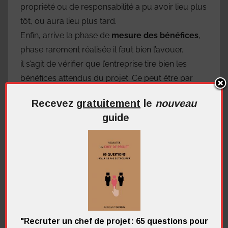
propriété ou de responsabilité a pu avoir lieu plus
tôt, ou aura lieu plus tard.
Enfin, arrive la phase de
mesure des bénéfices
,
phase rarement réalisée il faut bien l’avouer.
il s’agit de vérifier que l’entreprise tire bien les
bénéfices attendus du projet. Ce peut être par
exemples:
Recevez
gratuitement
le
nouveau
guide
des revenus
une réduction de coûts
une amélioration de l’image
le respect d’une réglementation
…
Le
cycle de vie du projet
, de façon macro, est
donc décomposé en 4 phases:
"Recruter un chef de projet: 65 questions pour