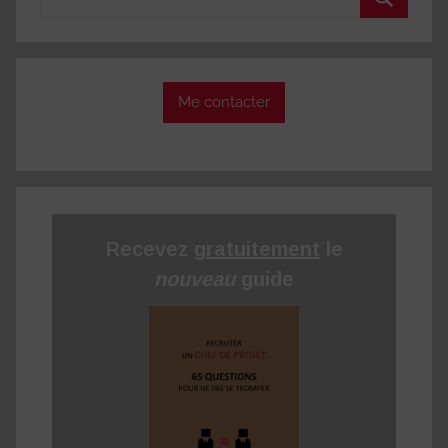
pour
Recherc
:
Me contacter
Recevez
gratuitement
le
nouveau
guide