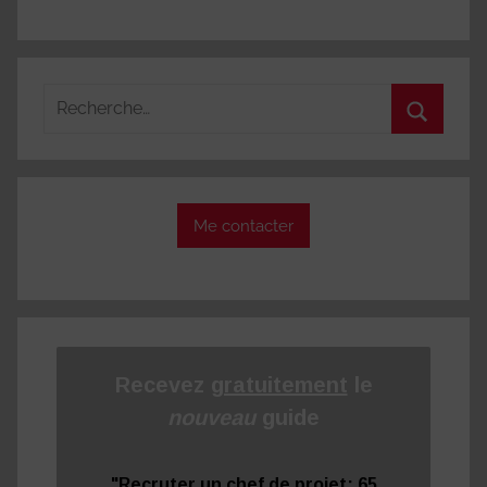
Recherche
pour
Recherc
:
Me contacter
Recevez
gratuitement
le
nouveau
guide
"Recruter un chef de projet: 65