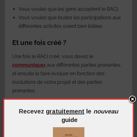
Vous voulez que les gens acceptent le RACI;
Vous voulez que toutes les participations aux
différentes activités soient bien listées.
Et une fois créé ?
Une fois le RACI créé, vous devez le
communiquer
aux différentes parties prenantes,
et ensuite le faire évoluer en fonction des
évolutions de votre projet et des parties
prenantes.
Vous devez également l’utiliser pour
piloter les
Recevez
gratuitement
le
nouveau
liens entre les personnes
au fil des activités: qui
guide
fournit les données d’entrée, qui les reçoit, quand,
est-ce fait ?