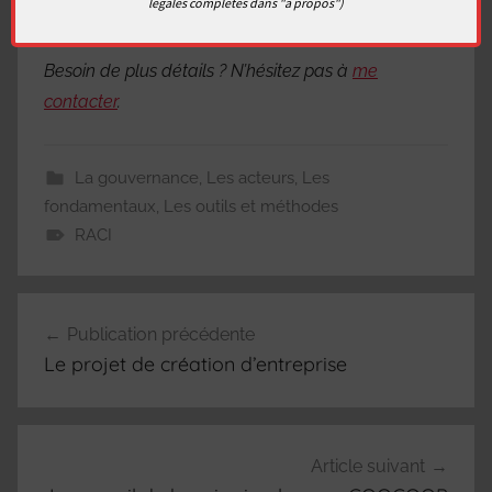
légales complètes dans "à propos")
Besoin de plus détails ? N’hésitez pas à
me
contacter
.
La gouvernance
,
Les acteurs
,
Les
fondamentaux
,
Les outils et méthodes
RACI
Navigation
Publication précédente
de
Le projet de création d’entreprise
l’article
Article suivant