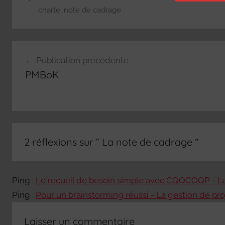
charte
,
note de cadrage
Navigation
Publication précédente
de
PMBoK
l’article
2 réflexions sur “
La note de cadrage
”
Ping :
Le recueil de besoin simple avec CQQCOQP - La 
Ping :
Pour un brainstorming réussi - La gestion de proj
Laisser un commentaire