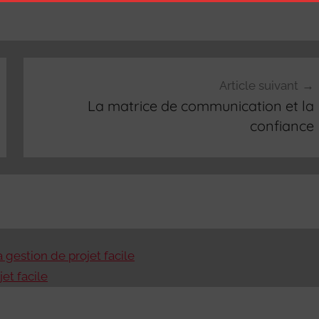
Article suivant
La matrice de communication et la
confiance
gestion de projet facile
et facile