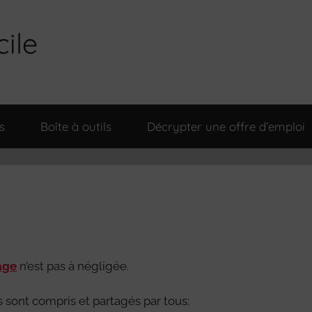
cile
s
Boîte à outils
Décrypter une offre d’emploi
age
n’est pas à négligée.
s sont compris et partagés par tous: