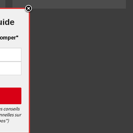
uide
tromper"
s conseils
nnelles sur
pos")