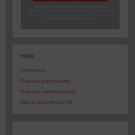
En vous inscrivant à cette newsletter, vous acceptez également de
recevoir des conseils pour vous aider à vous améliorer en pilotage de
projet et des offres promotionnelles sur mes livres et formations. (Voir
mentions légales complètes dans "à propos")
Méta
Connexion
Flux des publications
Flux des commentaires
Site de WordPress-FR