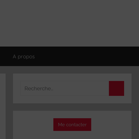
A propos
Recherche
pour
Recherch
:
Me contacter