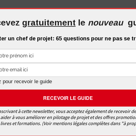
t est à la base du projet et doit être utilisé pour lancer
evez
gratuitement
le
nouveau
g
 approuvé au
démarrage
. Sachant que le démarrage est
chef de projet. Ainsi, en cas de
reprise
d’un projet, le
er un chef de projet: 65 questions pour ne pas se 
amender ou tout simplement créer une note de cadrage:
 est trop tard pour le rédiger !
 projet
est, lui, autre chose.
 pour recevoir le guide
.
nscrivant à cette newsletter, vous acceptez également de recevoir de
aider à vous améliorer en pilotage de projet et des offres promotio
livres et formations. (Voir mentions légales complètes dans "à pro
mmunication
,
Les outils et méthodes
,
Reprendre un projet
,