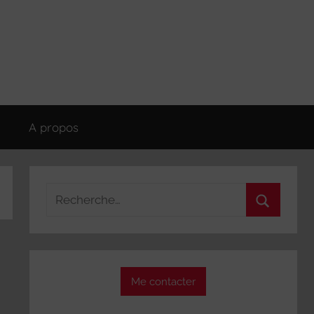
A propos
Recherche
pour
Recherch
:
Me contacter