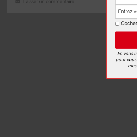
Laisser un commentaire
Cochez
En vous i
pour vous 
mes 