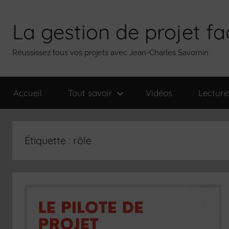
Aller
au
La gestion de projet fa
contenu
Réussissez tous vos projets avec Jean-Charles Savornin
Accueil
Tout savoir
Vidéos
Lecture
Étiquette :
rôle