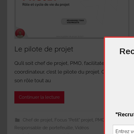
Le pilote de projet
Rec
Qu’il soit chef de projet, PMO, facilitateur ou
coordinateur, c’est le pilote du projet. Quel est
son rôle tout au
Continuer la lecture
"Recrut
Chef de projet
,
Focus "Petit" projet
,
PMO
,
Responsable de portefeuille
,
Vidéos