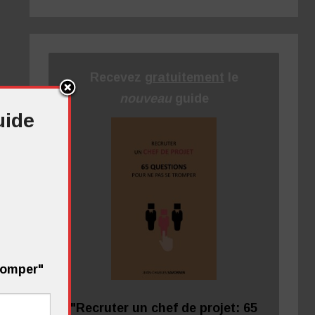
Recevez
gratuitement
le
nouveau
guide
uide
tromper"
"Recruter un chef de projet: 65