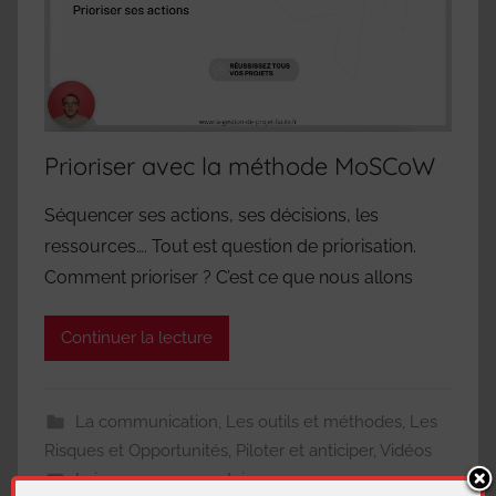
Prioriser avec la méthode MoSCoW
Séquencer ses actions, ses décisions, les
ressources…. Tout est question de priorisation.
Comment prioriser ? C’est ce que nous allons
Continuer la lecture
La communication
,
Les outils et méthodes
,
Les
Risques et Opportunités
,
Piloter et anticiper
,
Vidéos
Laisser un commentaire