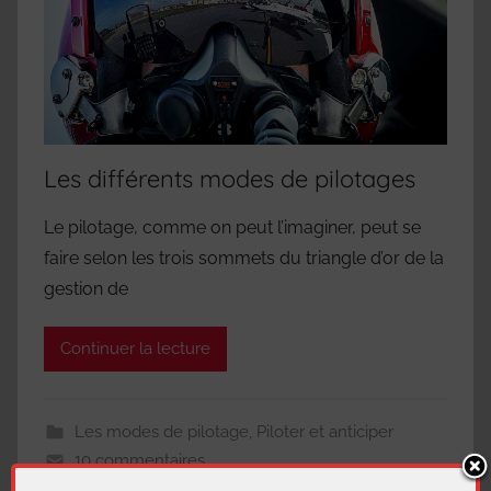
Les différents modes de pilotages
Le pilotage, comme on peut l’imaginer, peut se
faire selon les trois sommets du triangle d’or de la
gestion de
Continuer la lecture
Les modes de pilotage
,
Piloter et anticiper
10 commentaires