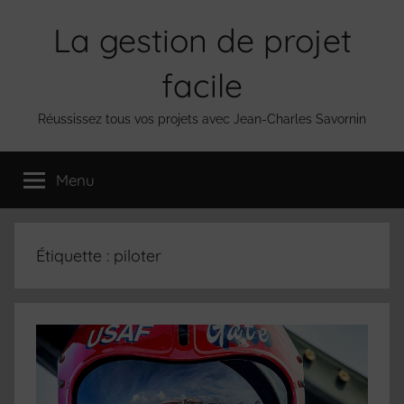
Aller
La gestion de projet
au
contenu
facile
Réussissez tous vos projets avec Jean-Charles Savornin
Menu
Étiquette :
piloter