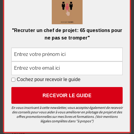
Construire l’organigramme des
tâches
La construction de l’organigramme des tâches
"Recruter un chef de projet: 65 questions pour
(OT, ou Work Breakdown Structure – WBS – en
ne pas se tromper"
anglais) est cruciale dans un
Continuer la lecture
Cochez pour recevoir le guide
Démarrer un projet
,
La qualité
,
Les
fondamentaux
,
Les outils et méthodes
10 commentaires
En vous inscrivant à cette newsletter, vous acceptez également de recevoir
des conseils pour vous aider à vous améliorer en pilotage de projet et des
offres promotionnelles sur mes livres et formations. (Voir mentions
légales complètes dans "à propos")