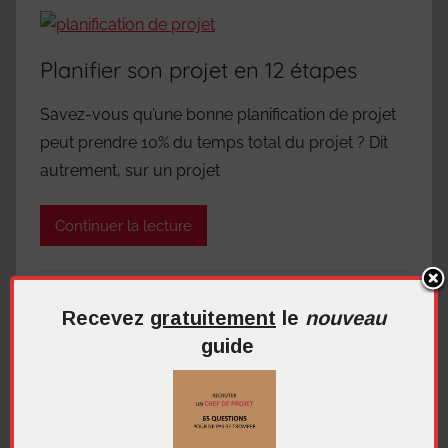
Planifier son projet en 12 étapes
Savez-vous qu’une bonne planification de projet
peut prendre 10% du temps total du projet ? Dit
autrement, sur un projet
Continuer la lecture
Démarrer un projet
,
Les fondamentaux
Recevez
gratuitement
le
nouveau
5 commentaires
guide