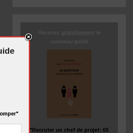
Recevez
gratuitement
le
nouveau
guide
uide
tromper"
"Recruter un chef de projet: 65