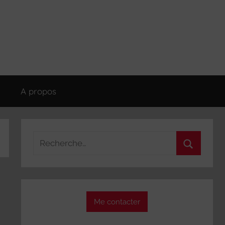
A propos
Recherche
pour
Recherch
:
Me contacter