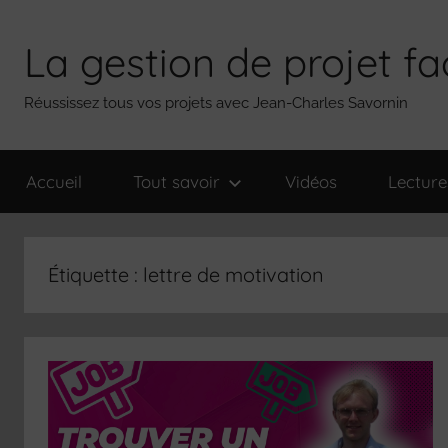
Aller
au
La gestion de projet fa
contenu
Réussissez tous vos projets avec Jean-Charles Savornin
Accueil
Tout savoir
Vidéos
Lecture
Étiquette :
lettre de motivation