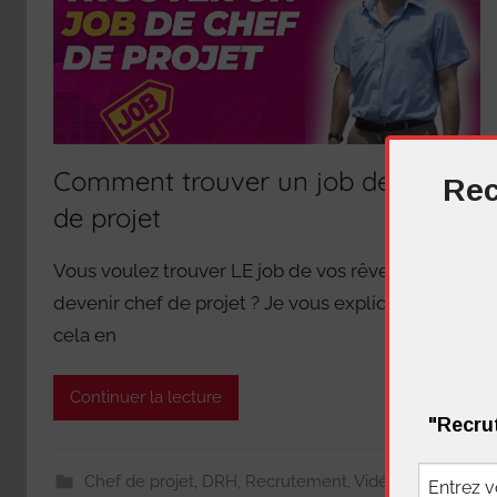
Comment trouver un job de chef
Rec
de projet
Vous voulez trouver LE job de vos rêves et
devenir chef de projet ? Je vous explique tout
cela en
Continuer la lecture
"Recrut
Chef de projet
,
DRH
,
Recrutement
,
Vidéos