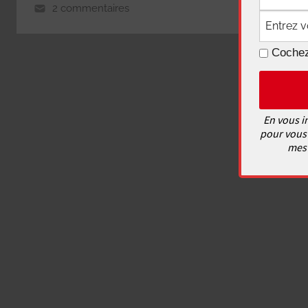
2 commentaires
Cochez
En vous i
pour vous 
mes 