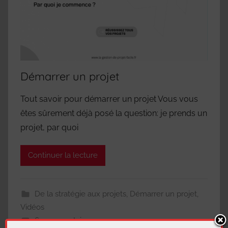
Démarrer un projet
Tout savoir pour démarrer un projet Vous vous
êtes sûrement déjà posé la question: je prends un
projet, par quoi
Continuer la lecture
De la stratégie aux projets
,
Démarrer un projet
,
Vidéos
6 commentaires