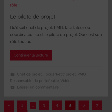
Le pilote de projet
Qu’il soit chef de projet, PMO, facilitateur ou
coordinateur, c’est le pilote du projet. Quel est son
rôle tout au
Continuer la lecture
Chef de projet
,
Focus "Petit" projet
,
PMO
,
Responsable de portefeuille
,
Vidéos
Laisser un commentaire
Pagination
Publications
«
1
…
3
4
5
6
7
précédentes