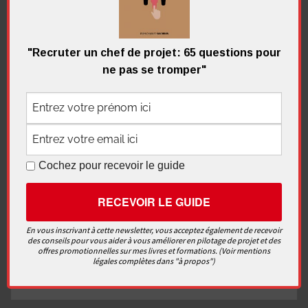
La note de nomination du chef de
"Recruter un chef de projet: 65 questions pour
projet – outil
ne pas se tromper"
Outil peu utilisé à l’utilité redoutable, la note de
nomination peut être mise ne place facilement et
rapidement pour des
Cochez pour recevoir le guide
Continuer la lecture
Chef d'entreprise
,
Chef de projet
,
De la stratégie
En vous inscrivant à cette newsletter, vous acceptez également de recevoir
aux projets
,
Démarrer un projet
,
La communication
,
des conseils pour vous aider à vous améliorer en pilotage de projet et des
offres promotionnelles sur mes livres et formations. (Voir mentions
Sponsor
,
Vidéos
légales complètes dans "à propos")
2 commentaires