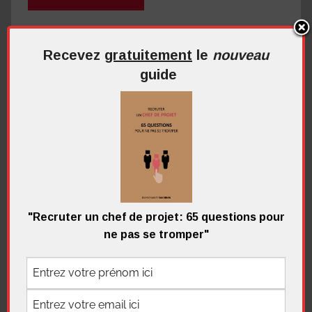
Décrypter une offre d'emploi
Recevez
gratuitement
le
nouveau
Laisser un commentaire
guide
Recherche
pour
Recherc
:
Me contacter
"Recruter un chef de projet: 65 questions pour
ne pas se tromper"