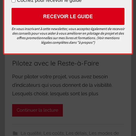
Cochez pour recevoir le guide
En vous inscrivant à cette newsletter, vous acceptez également de recevoir
des conseils pour vous aider à vous améliorer en pilotage de projet et des
offres promotionnelles sur mes livres et formations. (Voir mentions
légales complètes dans "à propos")
Pilotez avec le Reste-à-Faire
Pour piloter votre projet, vous avez besoin
d’indicateurs qui vous donnent de la visibilité.
Lesquels choisir, lesquels sont les plus
Continuer la lecture
La qualité
,
Les coûts
,
Les délais
,
Les modes de