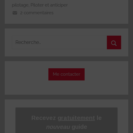
pilotage
,
Piloter et anticiper
2 commentaires
Recherche
pour
Recherc
:
Me contacter
Recevez
gratuitement
le
nouveau
guide