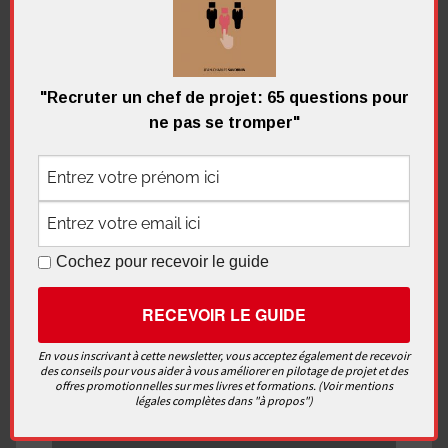
Démarrer un projet
,
Les délais
,
Les
fondamentaux
,
Les outils et méthodes
"Recruter un chef de projet: 65 questions pour
6 commentaires
ne pas se tromper"
Recherche
pour
Recherc
:
Cochez pour recevoir le guide
Me contacter
En vous inscrivant à cette newsletter, vous acceptez également de recevoir
des conseils pour vous aider à vous améliorer en pilotage de projet et des
offres promotionnelles sur mes livres et formations. (Voir mentions
légales complètes dans "à propos")