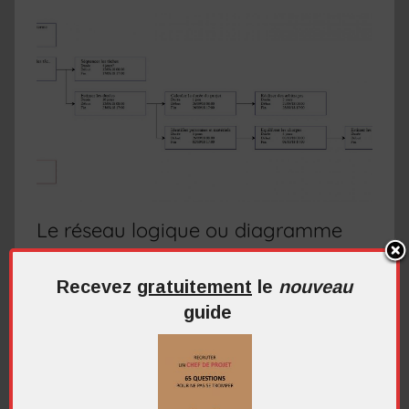
Le réseau logique ou diagramme
PERT
Recevez
gratuitement
le
nouveau
Le diagramme PERT, parfois connu sous
guide
l’appellation réseau logique, est une façon de
représenter les tâches de votre projet et
Continuer la lecture