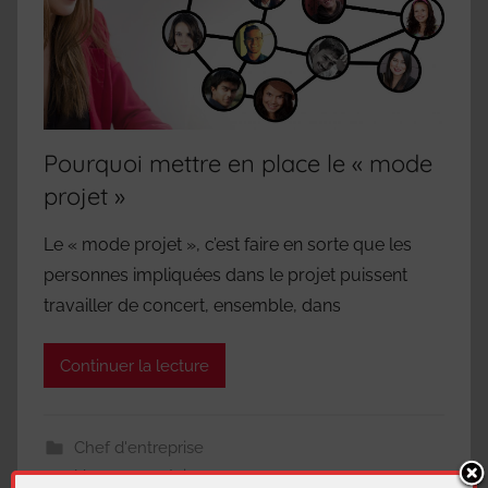
Pourquoi mettre en place le « mode
projet »
Le « mode projet », c’est faire en sorte que les
personnes impliquées dans le projet puissent
travailler de concert, ensemble, dans
Continuer la lecture
Chef d'entreprise
Un commentaire