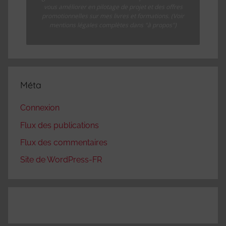
vous améliorer en pilotage de projet et des offres
promotionnelles sur mes livres et formations. (Voir
mentions légales complètes dans "à propos")
Méta
Connexion
Flux des publications
Flux des commentaires
Site de WordPress-FR