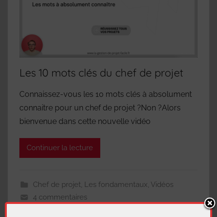
Les 10 mots clés du chef de projet
Connaissez-vous les 10 mots clés à absolument
connaitre pour un chef de projet ?Non ?Alors
bienvenue dans cette nouvelle vidéo
Continuer la lecture
Chef de projet
,
Les fondamentaux
,
Vidéos
4 commentaires