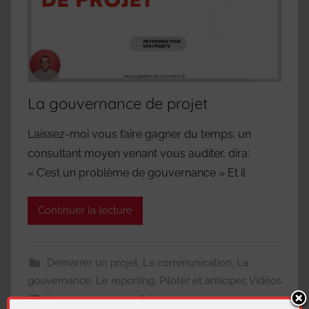
La gouvernance de projet
Laissez-moi vous faire gagner du temps: un
consultant moyen venant vous auditer, dira:
« C’est un problème de gouvernance » Et il
Continuer la lecture
Démarrer un projet
,
La communication
,
La
gouvernance
,
Le reporting
,
Piloter et anticiper
,
Vidéos
Laisser un commentaire