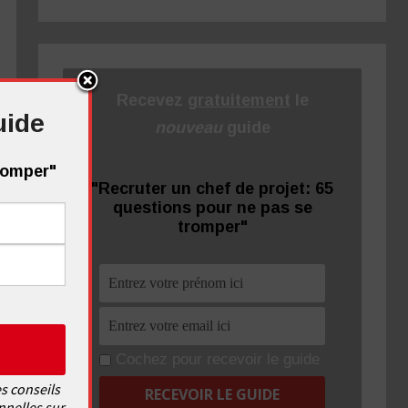
Recevez
gratuitement
le
uide
nouveau
guide
tromper"
"Recruter un chef de projet: 65
questions pour ne pas se
tromper"
Cochez pour recevoir le guide
s conseils
nnelles sur