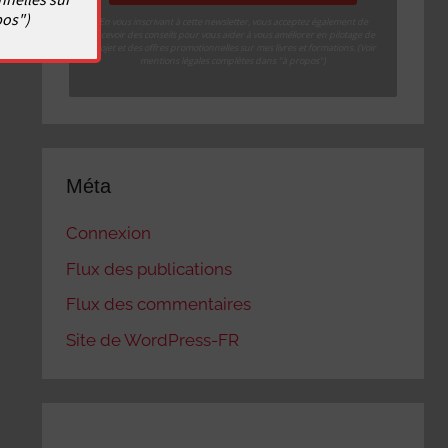
pos")
En vous inscrivant à cette newsletter, vous acceptez également de
recevoir des conseils pour vous aider à vous améliorer en pilotage de
projet et des offres promotionnelles sur mes livres et formations. (Voir
mentions légales complètes dans "à propos")
Méta
Connexion
Flux des publications
Flux des commentaires
Site de WordPress-FR