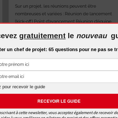
Sur un projet, les réunions peuvent être
nombreuses et variées : Réunion de lancement
(kick-off) Point d’avancement Réunion d’équipe
Revue de
evez
gratuitement
le
nouveau
g
Continuer la lecture
er un chef de projet: 65 questions pour ne pas se 
La gouvernance
,
Les réunions
2 commentaires
 pour recevoir le guide
nscrivant à cette newsletter, vous acceptez également de recevoir de
aider à vous améliorer en pilotage de projet et des offres promotio