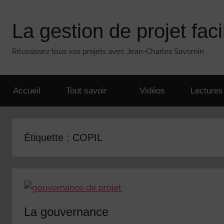
Aller
au
La gestion de projet faci
contenu
Réussissez tous vos projets avec Jean-Charles Savornin
Accueil
Tout savoir
Vidéos
Lectures
Étiquette :
COPIL
La gouvernance