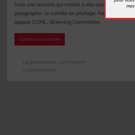
Il est une réunion qui mérite à elle seule son
mes 
paragraphe : le comité de pilotage. Parfois
appelé COPIL, Streering Committee,
Continuer la lecture
La gouvernance
,
Les réunions
2 commentaires