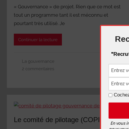
« Gouvernance » de projet. Rien que ce mot est
tout un programme tant il est méconnu et
pourtant très utilisé. Je
Rec
Continuer la lecture
"Recrut
La gouvernance
2 commentaires
Cochez
Le comité de pilotage (COPIL)
En vous i
pour vous 