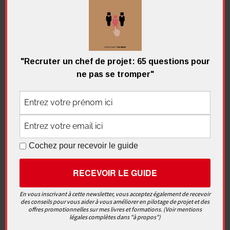
Continuer la lecture
Démarrer un projet
,
La communication
,
La
"Recruter un chef de projet: 65 questions pour
gouvernance
,
Le reporting
,
Piloter et anticiper
,
Vidéos
ne pas se tromper"
Laisser un commentaire
Recherche
pour
Cochez pour recevoir le guide
Recherc
:
Me contacter
En vous inscrivant à cette newsletter, vous acceptez également de recevoir
des conseils pour vous aider à vous améliorer en pilotage de projet et des
offres promotionnelles sur mes livres et formations. (Voir mentions
légales complètes dans "à propos")