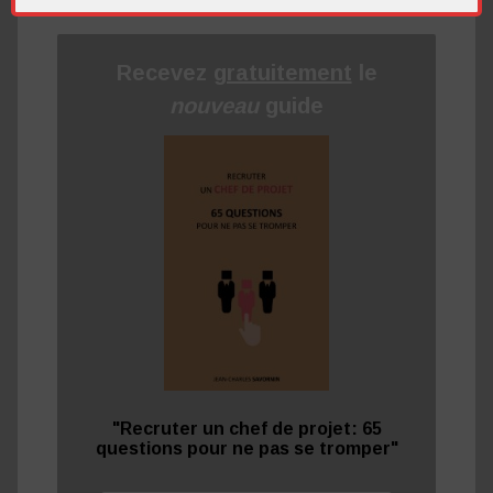
Recevez
gratuitement
le
nouveau
guide
"Recruter un chef de projet: 65
questions pour ne pas se tromper"