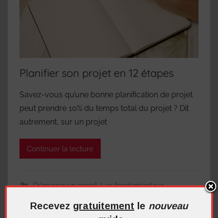
Planifier son projet en 12 étapes
Savez-vous qu’une bonne planification de projet
peut prendre 10% du temps total du projet ? Dit
autrement, sur un projet
Continuer la lecture
Démarrer un projet
,
Les fondamentaux
5 commentaires
Recevez
gratuitement
le
nouveau