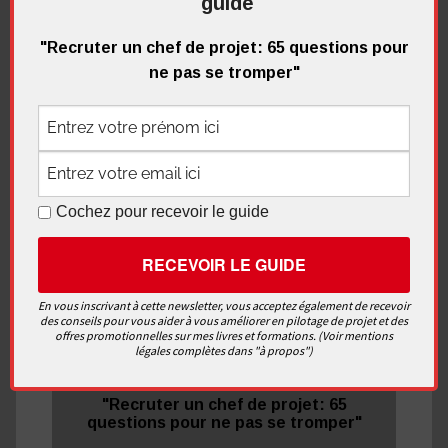
guide
"Recruter un chef de projet: 65 questions pour
Recherche
ne pas se tromper"
pour
Recherc
:
Me contacter
Cochez pour recevoir le guide
En vous inscrivant à cette newsletter, vous acceptez également de recevoir
Recevez
gratuitement
le
des conseils pour vous aider à vous améliorer en pilotage de projet et des
offres promotionnelles sur mes livres et formations. (Voir mentions
nouveau
guide
légales complètes dans "à propos")
"Recruter un chef de projet: 65
questions pour ne pas se tromper"